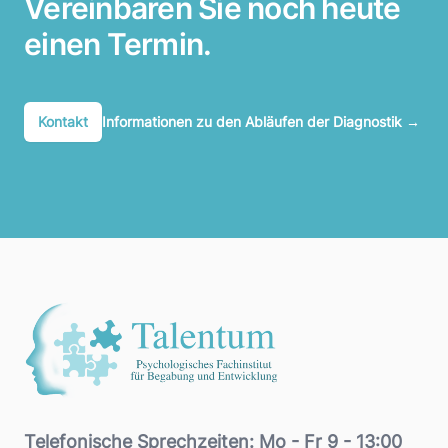
Vereinbaren Sie noch heute
einen Termin.
Kontakt
Informationen zu den Abläufen der Diagnostik
→
Footer
Telefonische Sprechzeiten: Mo - Fr 9 - 13:00