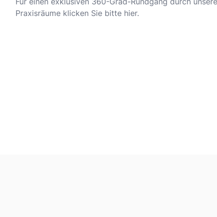
Für einen exklusiven 360-Grad-Rundgang durch unser
Praxisräume klicken Sie bitte hier.
Footer