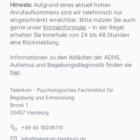
Hinweis:
Aufgrund eines aktuell hohen
Anrufaufkommens sind wir telefonisch nur
eingeschränkt erreichbar. Bitte nutzen Sie auch
gerne unser
Kontaktformular
– in der Regel
erhalten Sie innerhalb von 24 bis 48 Stunden
eine Rückmeldung.
Informationen zu den Abläufen der ADHS,
Autismus und Begabungsdiagnostik finden sie
hier
.
Adresse
Talentum - Psychologisches Fachinstitut für
Begabung und Entwicklung
Brook 1
20457 Hamburg
Telefonnummer
+49 40 18206715
info@talentum-hamburg.de
info@talentum-hamburg.de