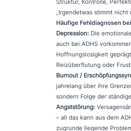
Struktur, Kontrolle, Perfek
„Irgendetwas stimmt nicht m
Häufige Fehldiagnosen be
Depression:
Die emotionale
auch bei ADHS vorkommen. 
Hoffnungslosigkeit geprägt
Reizüberflutung oder Frust
Burnout / Erschöpfungssy
jahrelang über ihre Grenze
sondern Folge der ständig
Angststörung:
Versagensäng
– all das kann aus dem AD
zugrunde liegende Problem 