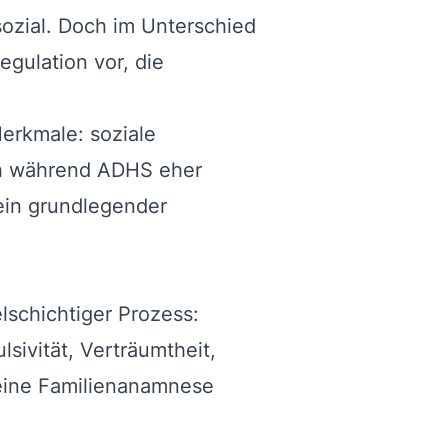
sozial. Doch im Unterschied
egulation vor, die
erkmale: soziale
och während ADHS eher
 ein grundlegender
lschichtiger Prozess:
sivität, Verträumtheit,
 eine Familienanamnese