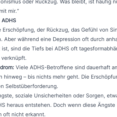
tionismus oder Rückzug. Was bleibt, ist häufig n
it mir.“
i ADHS
 Erschöpfung, der Rückzug, das Gefühl von Sinn
Aber während eine Depression oft durch anhal
 ist, sind die Tiefs bei ADHS oft tagesformabhä
 verknüpft.
ndrom:
Viele ADHS-Betroffene sind dauerhaft am 
n hinweg – bis nichts mehr geht. Die Erschöpfu
en Selbstüberforderung.
ste, soziale Unsicherheiten oder Sorgen, etw
HS heraus entstehen. Doch wenn diese Ängste 
oft nicht erkannt.