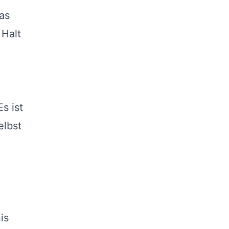
as
 Halt
s ist
elbst
is