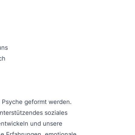
uns
ch
er Psyche geformt werden.
unterstützendes soziales
entwickeln und unsere
e Erfahrungen, emotionale