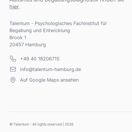
hier
.
Adresse
Talentum - Psychologisches Fachinstitut für
Begabung und Entwicklung
Brook 1
20457 Hamburg
Telefonnummer
+49 40 18206715
info@talentum-hamburg.de
info@talentum-hamburg.de
Auf Google Maps ansehen
© Talentum - All rights reserved |
2026